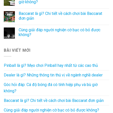
giờ không?
Baccarat là gì? Chi tiết về cách chơi bài Baccarat
đơn giản
Cùng giải đáp người nghiện cờ bạc có bỏ được
không?
BÀI VIẾT MỚI
Pinball là gì? Mẹo chơi Pinball hay nhất từ các cao thủ
Dealer là gì? Những thông tin thú vị về ngành nghề dealer
Góc hỏi đáp: Cá độ bóng đá có tính hiệp phụ và bù giờ
không?
Baccarat là gì? Chi tiết về cách chơi bài Baccarat đơn giản
Cùng giải đáp người nghiện cờ bạc có bỏ được không?