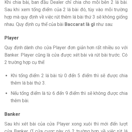
Khi chia bài, ban đầu Dealer chỉ chia cho mỗi bên 2 lá bài.
Sau khi xem tổng điểm của 2 lá bài đó, tùy vào mỗi trường
hợp mà quy định về việc rút thêm lá bài thứ 3 sẽ không giống
nhau. Quy định cụ thể của bài
Baccarat là gì
như sau:
Player
Quy định dành cho cửa Player đơn giản hơn rất nhiều so với
Banker. Player cũng là cửa được xét bài và rút bài trước. Có
2 trường hợp cụ thể:
Khi tổng điểm 2 lá bài từ 0 đến 5 điểm thì sẽ được chia
thêm lá bài thứ 3.
Nếu tổng điểm là từ 6 đến 9 điểm thì sẽ không được chia
thêm bài.
Banker
Sau khi xét bài của cửa Player xong xuôi thì mới đến lượt
cửa Banker. Ơ cửa cược này có 2 trường hợp về việc rút lá