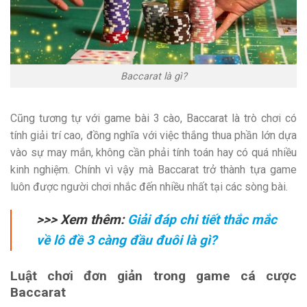
Baccarat là gì?
Cũng tương tự với game bài 3 cào, Baccarat là trò chơi có
tính giải trí cao, đồng nghĩa với việc thắng thua phần lớn dựa
vào sự may mắn, không cần phải tính toán hay có quá nhiều
kinh nghiệm. Chính vì vậy mà Baccarat trở thành tựa game
luôn được người chơi nhắc đến nhiều nhất tại các sòng bài.
>>> Xem thêm:
Giải đáp chi tiết thắc mắc
về lô đề 3 càng đầu đuôi là gì?
Luật chơi đơn giản trong game cá cược
Baccarat