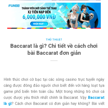
THỦ THUẬT
Baccarat là gì? Chi tiết về cách chơi
bài Baccarat đơn giản
Hình thức chơi cờ bạc tại các sòng casino trực tuyến ngày
càng được đông đảo người chơi biết đến với hàng loạt tựa
game phổ biến trên toàn cầu. Một trong những trò chơi cá
cược được yêu thích nhất chính là Baccarat. Vậy
Baccarat
là gì
? Cách chơi Baccarat có đơn giản hay không? Bài viết