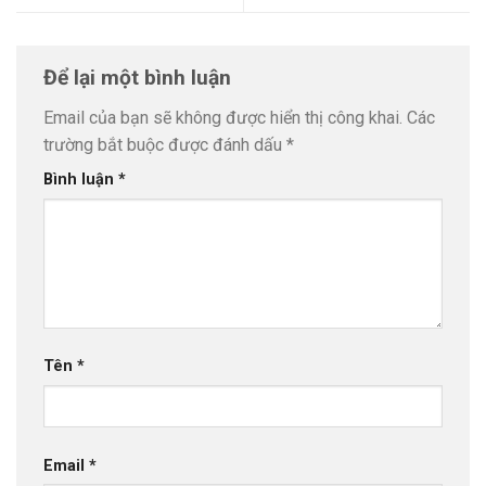
Để lại một bình luận
Email của bạn sẽ không được hiển thị công khai.
Các
trường bắt buộc được đánh dấu
*
Bình luận
*
Tên
*
Email
*