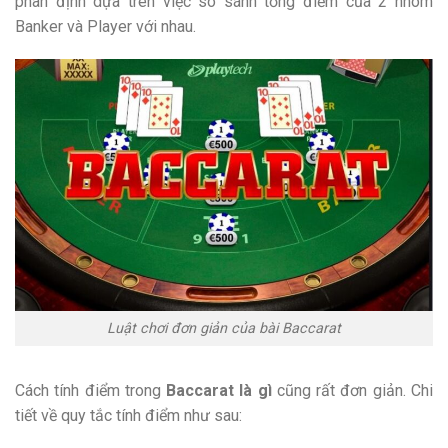
phân định dựa trên việc so sánh tổng điểm của 2 nhóm
Banker và Player với nhau.
Luật chơi đơn giản của bài Baccarat
Cách tính điểm trong
Baccarat là gì
cũng rất đơn giản. Chi
tiết về quy tắc tính điểm như sau: