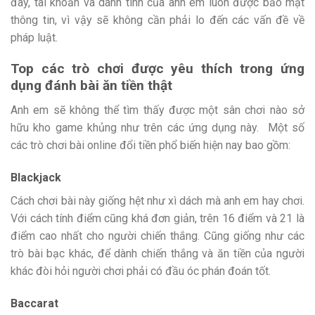
đây, tài khoản và danh tính của anh em luôn được bảo mật
thông tin, vì vậy sẽ không cần phải lo đến các vấn đề về
pháp luật.
Top các trò chơi được yêu thích trong ứng
dụng đánh bài ăn tiền thật
Anh em sẽ không thể tìm thấy được một sân chơi nào sở
hữu kho game khủng như trên các ứng dụng này. Một số
các trò chơi bài online đổi tiền phổ biến hiện nay bao gồm:
Blackjack
Cách chơi bài này giống hệt như xì dách mà anh em hay chơi.
Với cách tính điểm cũng khá đơn giản, trên 16 điểm và 21 là
điểm cao nhất cho người chiến thắng. Cũng giống như các
trò bài bạc khác, để dành chiến thắng và ăn tiền của người
khác đòi hỏi người chơi phải có đầu óc phán đoán tốt.
Baccarat