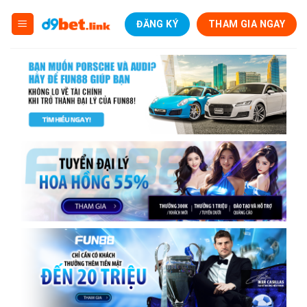
Skip
ĐĂNG KÝ
THAM GIA NGAY
to
content