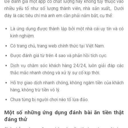
Để đánh giá một app có chất lượng hay không tùy thuộc vào
nhiều yếu tố như số lượng thành viên, nhà sản xuất,.. Dưới
đây là các tiêu chí mà anh em cần phải nắm bắt, cụ thể:
Là ứng dụng được thành lập bởi một nhà cái uy tín và có
kinh nghiệm.
Có trang chủ, trang web chính thức tại Việt Nam.
Được đánh giá từ trên 4 sao và phản hồi tích cực.
Dịch vụ chăm sóc khách hàng 24/24, luôn giải đáp các
thắc mắc nhanh chóng và xử lý sự cố kịp thời.
Hỗ trợ giao dịch nhanh chóng, không ngâm tiền của khách
hàng, không trừ tiền vô lý.
Chưa từng bị người chơi nào tố lừa đảo.
Một số những ứng dụng đánh bài ăn tiền thật
đáng thử