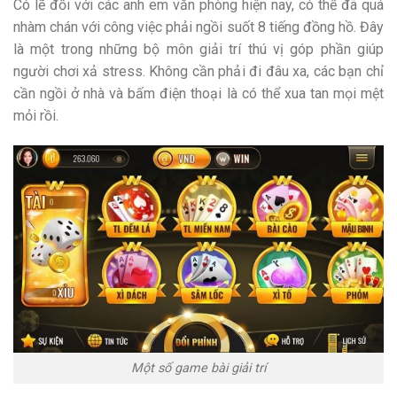
Có lẽ đối với các anh em văn phòng hiện nay, có thể đã quá
nhàm chán với công việc phải ngồi suốt 8 tiếng đồng hồ. Đây
là một trong những bộ môn giải trí thú vị góp phần giúp
người chơi xả stress. Không cần phải đi đâu xa, các bạn chỉ
cần ngồi ở nhà và bấm điện thoại là có thể xua tan mọi mệt
mỏi rồi.
Một số game bài giải trí