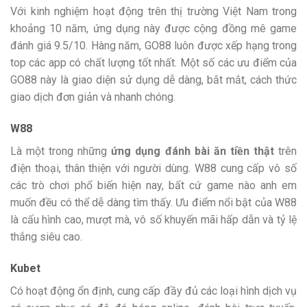
Với kinh nghiệm hoạt động trên thị trường Việt Nam trong
khoảng 10 năm, ứng dụng này được cộng đồng mê game
đánh giá 9.5/10. Hàng năm, GO88 luôn được xếp hạng trong
top các app có chất lượng tốt nhất. Một số các ưu điểm của
GO88 này là giao diện sử dụng dễ dàng, bắt mắt, cách thức
giao dịch đơn giản và nhanh chóng.
W88
Là một trong những
ứng dụng đánh bài ăn tiền thật
trên
điện thoại, thân thiện với người dùng. W88 cung cấp vô số
các trò chơi phổ biến hiện nay, bất cứ game nào anh em
muốn đều có thể dễ dàng tìm thấy. Ưu điểm nổi bật của W88
là cấu hình cao, mượt mà, vô số khuyến mãi hấp dẫn và tỷ lệ
thắng siêu cao.
Kubet
Có hoạt động ổn định, cung cấp đầy đủ các loại hình dịch vụ