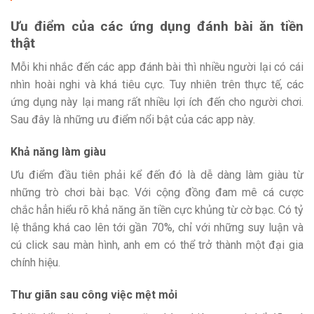
Ưu điểm của các ứng dụng đánh bài ăn tiền
thật
Mỗi khi nhắc đến các app đánh bài thì nhiều người lại có cái
nhìn hoài nghi và khá tiêu cực. Tuy nhiên trên thực tế, các
ứng dụng này lại mang rất nhiều lợi ích đến cho người chơi.
Sau đây là những ưu điểm nổi bật của các app này.
Khả năng làm giàu
Ưu điểm đầu tiên phải kể đến đó là dễ dàng làm giàu từ
những trò chơi bài bạc. Với cộng đồng đam mê cá cược
chắc hẳn hiểu rõ khả năng ăn tiền cực khủng từ cờ bạc. Có tỷ
lệ thắng khá cao lên tới gần 70%, chỉ với những suy luận và
cú click sau màn hình, anh em có thể trở thành một đại gia
chính hiệu.
Thư giãn sau công việc mệt mỏi