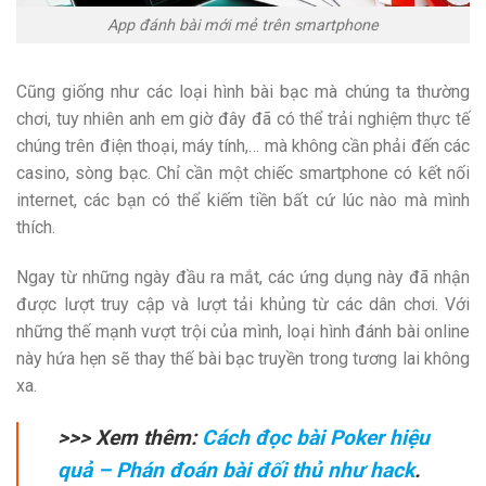
App đánh bài mới mẻ trên smartphone
Cũng giống như các loại hình bài bạc mà chúng ta thường
chơi, tuy nhiên anh em giờ đây đã có thể trải nghiệm thực tế
chúng trên điện thoại, máy tính,… mà không cần phải đến các
casino, sòng bạc. Chỉ cần một chiếc smartphone có kết nối
internet, các bạn có thể kiếm tiền bất cứ lúc nào mà mình
thích.
Ngay từ những ngày đầu ra mắt, các ứng dụng này đã nhận
được lượt truy cập và lượt tải khủng từ các dân chơi. Với
những thế mạnh vượt trội của mình, loại hình đánh bài online
này hứa hẹn sẽ thay thế bài bạc truyền trong tương lai không
xa.
>>> Xem thêm:
Cách đọc bài Poker hiệu
quả – Phán đoán bài đối thủ như hack
.