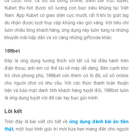
cá cược như: cá độ đá bóng online, đánh bài trực tuyến,
Kubet thu hút được số lượng con bạc siêu khủng tại Việt
Nam. App Kubet có giao diện cực mướt, rất ít khi bị giật lag
dù nhận được lượt truy cập khủng vào giờ vàng. Với tiêu chí
luôn chiều lòng khách hàng, ứng dụng này luôn tung ra những
khuyến mãi hấp dẫn và vô càng những giftcode khác.
188bet
Đây là ứng dụng tương thích với tất cả hệ điều hành trên
điện thoại, anh em có thể tải về máy dễ dàng. Bên cạnh kho
trò chơi phong phú, 188bet còn thêm có lô đề, xổ số online
cho người chơi có nhu cầu. Với các thức thanh toán thuận
tiện và bảo mật danh tính khách hàng tuyệt đối, 188bet luôn
là ứng dụng tuyệt vời để các tay bạc gửi mình.
Lời kết
Trên đây là bài viết chi tiết về
ứng dụng đánh bài ăn tiền
thật
, một loại hình giải trí mới hứa hẹn mang đến cho người