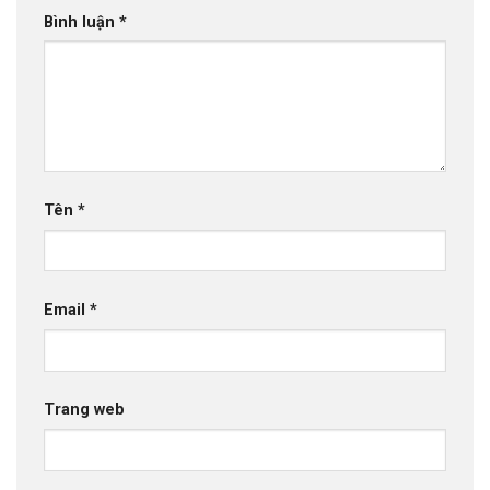
Bình luận
*
Tên
*
Email
*
Trang web