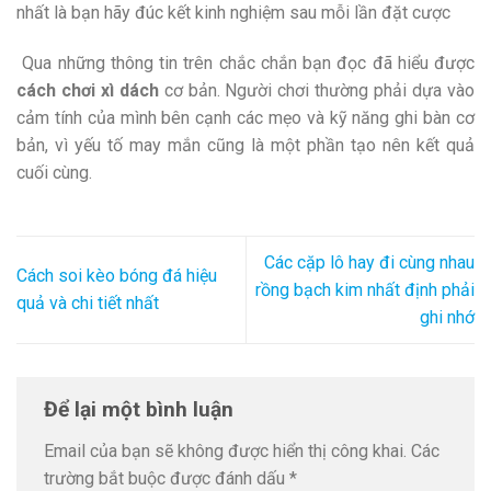
nhất là bạn hãy đúc kết kinh nghiệm sau mỗi lần đặt cược
Qua những thông tin trên chắc chắn bạn đọc đã hiểu được
cách chơi xì dách
cơ bản. Người chơi thường phải dựa vào
cảm tính của mình bên cạnh các mẹo và kỹ năng ghi bàn cơ
bản, vì yếu tố may mắn cũng là một phần tạo nên kết quả
cuối cùng.
Các cặp lô hay đi cùng nhau
Cách soi kèo bóng đá hiệu
rồng bạch kim nhất định phải
quả và chi tiết nhất
ghi nhớ
Để lại một bình luận
Email của bạn sẽ không được hiển thị công khai.
Các
trường bắt buộc được đánh dấu
*