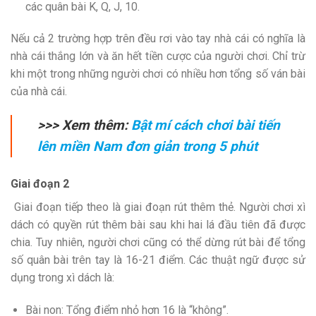
các quân bài K, Q, J, 10.
Nếu cả 2 trường hợp trên đều rơi vào tay nhà cái có nghĩa là
nhà cái thắng lớn và ăn hết tiền cược của người chơi. Chỉ trừ
khi một trong những người chơi có nhiều hơn tổng số ván bài
của nhà cái.
>>> Xem thêm:
Bật mí cách chơi bài tiến
lên miền Nam đơn giản trong 5 phút
Giai đoạn 2
Giai đoạn tiếp theo là giai đoạn rút thêm thẻ. Người chơi xì
dách có quyền rút thêm bài sau khi hai lá đầu tiên đã được
chia. Tuy nhiên, người chơi cũng có thể dừng rút bài để tổng
số quân bài trên tay là 16-21 điểm. Các thuật ngữ được sử
dụng trong xì dách là:
Bài non: Tổng điểm nhỏ hơn 16 là “không”.