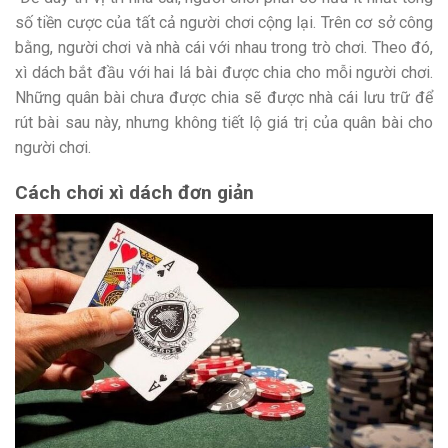
số tiền cược của tất cả người chơi cộng lại. Trên cơ sở công
bằng, người chơi và nhà cái với nhau trong trò chơi. Theo đó,
xì dách bắt đầu với hai lá bài được chia cho mỗi người chơi.
Những quân bài chưa được chia sẽ được nhà cái lưu trữ để
rút bài sau này, nhưng không tiết lộ giá trị của quân bài cho
người chơi.
Cách chơi xì dách đơn giản