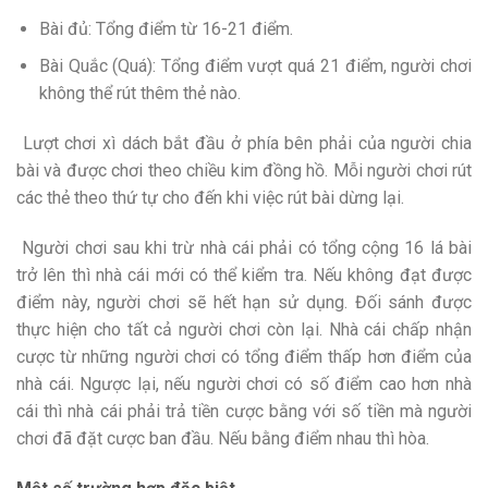
Bài đủ: Tổng điểm từ 16-21 điểm.
Bài Quắc (Quá): Tổng điểm vượt quá 21 điểm, người chơi
không thể rút thêm thẻ nào.
Lượt chơi xì dách bắt đầu ở phía bên phải của người chia
bài và được chơi theo chiều kim đồng hồ. Mỗi người chơi rút
các thẻ theo thứ tự cho đến khi việc rút bài dừng lại.
Người chơi sau khi trừ nhà cái phải có tổng cộng 16 lá bài
trở lên thì nhà cái mới có thể kiểm tra. Nếu không đạt được
điểm này, người chơi sẽ hết hạn sử dụng. Đối sánh được
thực hiện cho tất cả người chơi còn lại. Nhà cái chấp nhận
cược từ những người chơi có tổng điểm thấp hơn điểm của
nhà cái. Ngược lại, nếu người chơi có số điểm cao hơn nhà
cái thì nhà cái phải trả tiền cược bằng với số tiền mà người
chơi đã đặt cược ban đầu. Nếu bằng điểm nhau thì hòa.