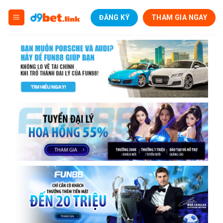
Skip
ĐĂNG KÝ
THAM GIA NGAY
to
content